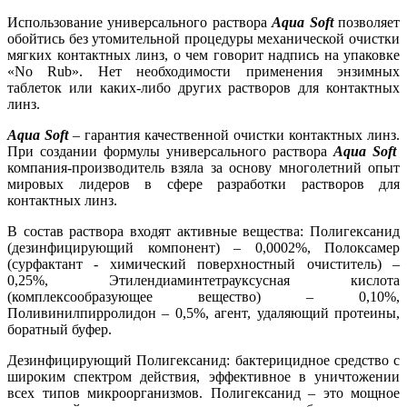
Использование универсального раствора
Aqua Soft
позволяет
обойтись без утомительной процедуры механической очистки
мягких контактных линз, о чем говорит надпись на упаковке
«No Rub». Нет необходимости применения энзимных
таблеток или каких-либо других растворов для контактных
линз.
Aqua Soft
– гарантия качественной очистки контактных линз.
При создании формулы универсального раствора
Aqua Soft
компания-производитель взяла за основу многолетний опыт
мировых лидеров в сфере разработки растворов для
контактных линз.
В состав раствора входят активные вещества: Полигексанид
(дезинфицирующий компонент) – 0,0002%, Полоксамер
(сурфактант - химический поверхностный очиститель) –
0,25%, Этилендиаминтетрауксусная кислота
(комплексообразующее вещество) – 0,10%,
Поливинилпирролидон – 0,5%, агент, удаляющий протеины,
боратный буфер.
Дезинфицирующий Полигексанид: бактерицидное средство с
широким спектром действия, эффективное в уничтожении
всех типов микроорганизмов. Полигексанид – это мощное