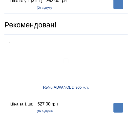
992 00
грн
Ціна за уп. (3 шт.)
В
корзину
(2)
відгуку
Рекомендовані
.
ReNu ADVANCED 360 мл.
627 00
грн
Ціна за 1 шт.
В
корзину
(0)
відгуків