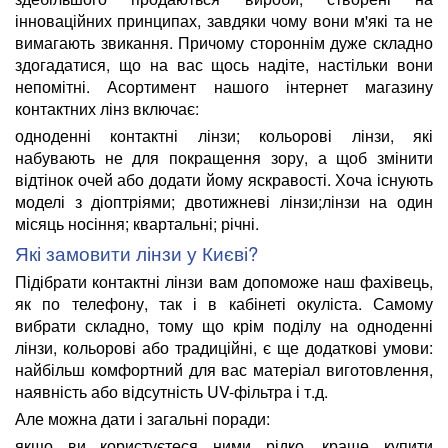
інноваційних принципах, завдяки чому вони м'які та не
вимагають звикання. Причому стороннім дуже складно
здогадатися, що на вас щось надіте, настільки вони
непомітні. Асортимент нашого інтернет магазину
контактних лінз включає:
одноденні контактні лінзи; кольорові лінзи, які
набувають не для покращення зору, а щоб змінити
відтінок очей або додати йому яскравості. Хоча існують
моделі з діоптріями; двотижневі лінзи;лінзи на один
місяць носіння; квартальні; річні.
Які замовити лінзи у Києві?
Підібрати контактні лінзи вам допоможе наш фахівець,
як по телефону, так і в кабінеті окуліста. Самому
вибрати складно, тому що крім поділу на одноденні
лінзи, кольорові або традиційні, є ще додаткові умови:
найбільш комфортний для вас матеріал виготовлення,
наявність або відсутність UV-фільтра і т.д.
Але можна дати і загальні поради:
якщо ви користуєтеся ними рідко, краще купити