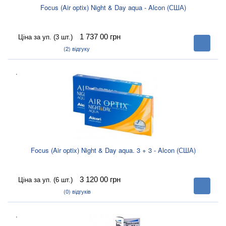
Focus (Air optix) Night & Day aqua - Alcon (США)
1 737 00
грн
Ціна за уп. (3 шт.)
В
корзину
(2)
відгуку
.
Focus (Air optix) Night & Day aqua. 3 + 3 - Alcon (США)
3 120 00
грн
Ціна за уп. (6 шт.)
В
корзину
(0)
відгуків
.