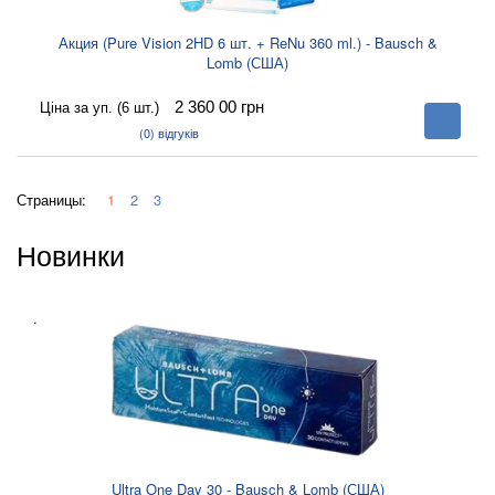
Акция (Pure Vision 2HD 6 шт. + ReNu 360 ml.) - Bausch &
Lomb (США)
2 360 00
грн
Ціна за уп. (6 шт.)
В
корзину
(0)
відгуків
Страницы:
1
2
3
Новинки
.
Ultra One Day 30 - Bausch & Lomb (США)