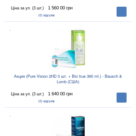
1 560 00
грн
Ціна за уп. (3 шт.)
В
корзину
(0)
відгуків
.
Акция (Pure Vision 2HD 3 шт. + Bio true 360 ml.) - Bausch &
Lomb (США)
1 640 00
грн
Ціна за уп. (3 шт.)
В
корзину
(0)
відгуків
.