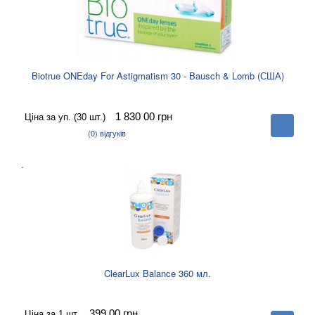
Biotrue ONEday For Astigmatism 30 - Bausch & Lomb (США)
1 830 00
грн
Ціна за уп. (30 шт.)
В
корзину
(0)
відгуків
.
ClearLux Balance 360 мл.
399 00
грн
Ціна за 1 шт.