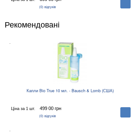
В
корзину
(0)
відгуків
Рекомендовані
.
Капли Bio True 10 мл. - Bausch & Lomb (США)
499 00
грн
Ціна за 1 шт.
В
корзину
(0)
відгуків
.