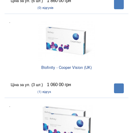
1 860 00
грн
Ціна за уп. (6 шт.)
В
корзину
(0)
відгуків
.
Biofinity - Cooper Vision (UK)
1 060 00
грн
Ціна за уп. (3 шт.)
В
корзину
(1)
відгук
.