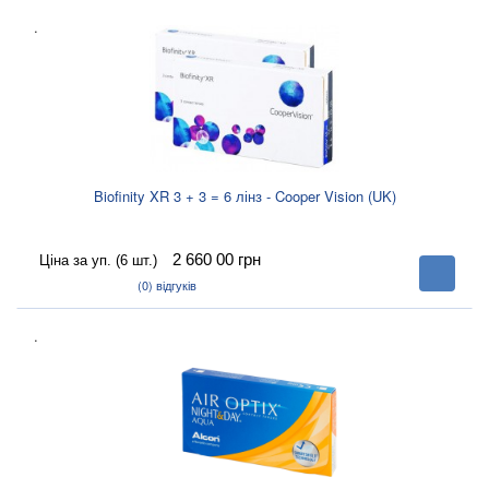
.
Biofinity XR 3 + 3 = 6 лінз - Cooper Vision (UK)
2 660 00
грн
Ціна за уп. (6 шт.)
В
корзину
(0)
відгуків
.