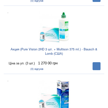
корзину
(0)
відгуків
.
Акция (Pure Vision 2HD 3 шт. + Multison 375 ml.) - Bausch &
Lomb (США)
1 270 00
грн
Ціна за уп. (3 шт.)
В
корзину
(0)
відгуків
.