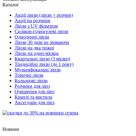
Каталог
Акції лінзи (лінзи + розчин)
Акції на розчини
Лінзи з UV фільтром
Силікон-гідрогелеві лінзи
Одноденні лінзи
Лінзи 30 днів не знімаючи
Лінзи на два тижні
Лінзи на один місяць
Квартальні лінзи (3 місяці)
Традиційні лінзи (до 1 року)
Мультифокальні лінзи
Торичні лінзи
Кольорові лінзи
Розчини для лінз
Очищення для лінз
Краплі та мастила
Аксесуари для лінз
Новини