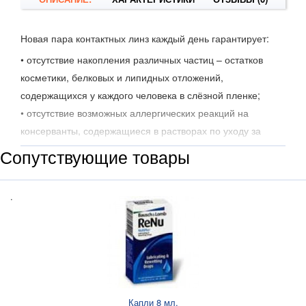
Новая пара контактных линз каждый день гарантирует:
• отсутствие накопления различных частиц – остатков
косметики, белковых и липидных отложений,
содержащихся у каждого человека в слёзной пленке;
• отсутствие возможных аллергических реакций на
консерванты, содержащиеся в растворах по уходу за
линзами.
Сопутствующие товары
®
®
Контактные линзы 1•DAY ACUVUE
MOIST
(Уан Дэй
Акувью Моист) обеспечат комфорт вашим глазам с утра и
.
до самого вечера. Чистая новая пара контактных линз
каждый день означает минимальный контакт с
аллергенами и отсутствие отложений, способных
привести к раздражению глаз.
Почему стоит их попробовать?
Удобство и чёткое зрение
со свежими новыми
Капли 8 мл.