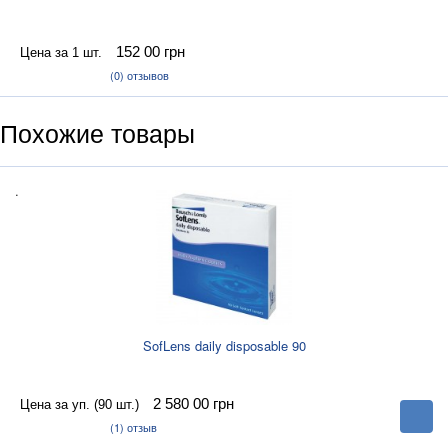
линзами каждый день
Не нужно специального ухода и контейнеров.
Никаких
152 00
грн
Цена за 1 шт.
хлопот!
(0)
отзывов
Линзы прекрасно
увлажнены в течение всего дня
.
®
Уникальная технология LACREON
позволяет сохранить
Похожие товары
100% увлажняющего компонента в линзе даже к концу
дня
.
Снабжены УФ-фильтром
, обеспечивающим защиту
глаз от вредного ультрафиолетового излучения
Позволяют вести такой
активный образ жизни, какой
вы хотите
Идеальны для использования
по особым случаям и
во время занятий спортом
SofLens daily disposable 90
2 580 00
грн
Цена за уп. (90 шт.)
В
корзину
(1)
отзыв