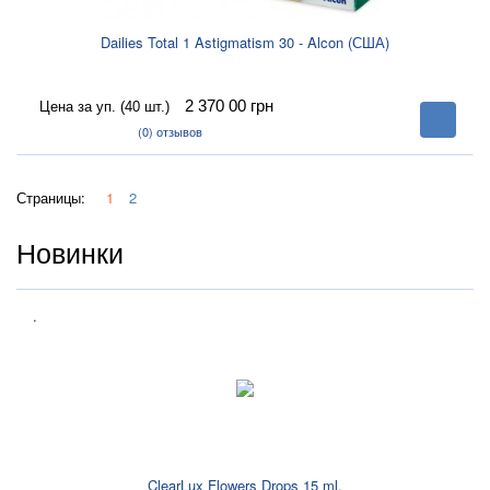
Dailies Total 1 Astigmatism 30 - Alcon (США)
2 370 00
грн
Цена за уп. (40 шт.)
В
корзину
(0)
отзывов
Страницы:
1
2
Новинки
.
ClearLux Flowers Drops 15 ml.