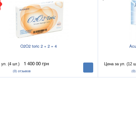
O2O2 toric 2 + 2 = 4
Acu
уп. (4 шт.)
Цена за уп. (12 ш
1 400 00
грн
В
корзину
(0)
отзывов
(0