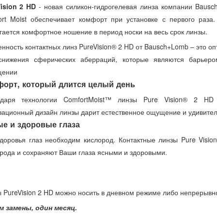
ision 2 HD
- новая силикон-гидрогелевая линза компании Bausch 
rt Moist обеспечивает комфорт при установке с первого раза
гается комфортное ношение в период носки на весь срок линзы.
нность контактных линз PureVision® 2 HD от Bausch+Lomb – это опт
снижения сферических аберраций, которые являются барьеро
щении
орт, который длится целый день
одаря технологии ComfortMoist™ линзы Pure Vision® 2 HD
ационный дизайн линзы дарит естественное ощущение и удивитель
е и здоровые глаза
доровья глаз необходим кислород. Контактные линзы Pure Visi
рода и сохраняют Ваши глаза ясными и здоровыми.
 PureVision 2 HD можно носить в дневном режиме либо непрерывно
м замены, один месяц.