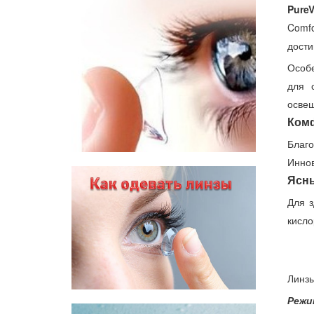
PureV
Comfo
дости
Особе
для 
осве
Комф
Благ
Иннов
Ясны
Для з
кисло
Линзы
Режи