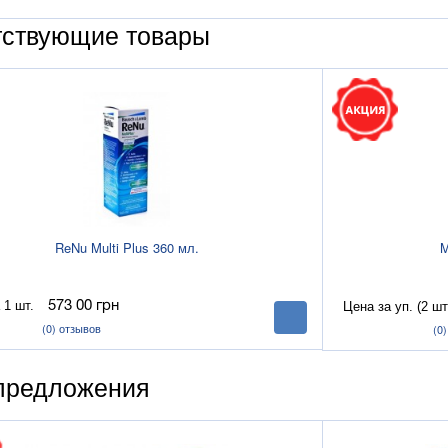
тствующие товары
.
ReNu Multi Plus 360 мл.
M
 1 шт.
573 00
грн
Цена за уп. (2 шт
В
корзину
(0)
отзывов
(0
предложения
.