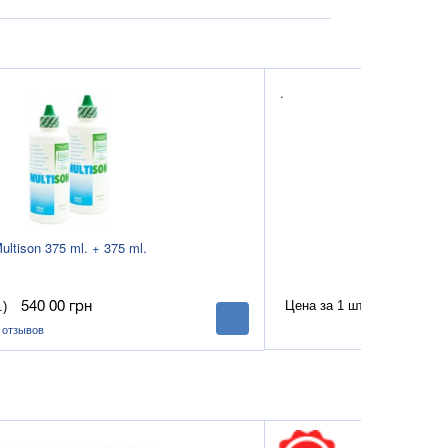
.
ultison 375 ml. + 375 ml.
AO Se
Цена за 1 шт.
.)
824 00
гр
540 00
грн
В
корзину
(0)
отзывов
)
отзывов
.