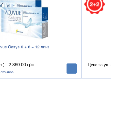
vue Oasys 6 + 6 = 12 линз
O2O2 multifo
т.)
Цена за уп. (4 шт.)
2 360 00
грн
1 600
В
корзину
)
отзывов
(0)
отзывов