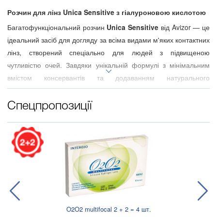
Розчин для лінз Unica Sensitive з гіалуроновою кислотою
Багатофункціональний розчин
Unica Sensitive
від Avizor — це
ідеальний засіб для догляду за всіма видами м'яких контактних
лінз, створений спеціально для людей з підвищеною
чутливістю очей. Завдяки унікальній формулі з мінімальним
вмістом консервантів та додаванням натурального
зволожувача, розчин забезпечує максимальний комфорт з
першої секунди надягання лінзи.
Спецпропозиції
Для чого потрібен розчин Unica Sensitive?
Цей універсальний засіб виконує повний цикл догляду за
.
вашими лінзами:
Глибоке очищення
— ефективно видаляє протеїнові,
ліпідні та кальцієві відкладення.
Дезінфекція
— знищує шкідливі мікроорганізми, бактерії та
грибки без подразнення слизової.
Зберігання та промивання
— підтримує лінзи в
O2O2 multifocal 2 + 2 = 4 шт.