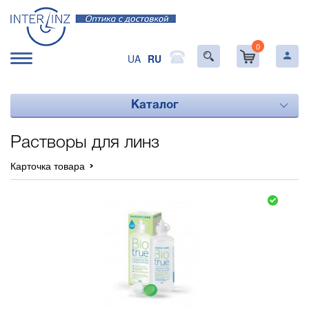
0
UA
RU
Каталог
Растворы для линз
Карточка товара