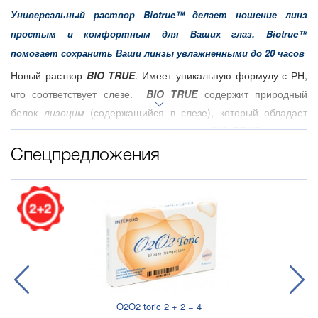
Универсальный раствор Biotrue™ делает ношение линз
простым и комфортным для Ваших глаз. Biotrue™
помогает сохранить Ваши линзы увлажненными до 20 часов
Новый раствор
BIO TRUE
. Имеет уникальную формулу с РН,
что соответствует слезе.
BIO TRUE
содержит природный
белок
лизоцим
(содержащийся в слезе), который обладает
антибактериальным действием. Раствор
BIO TRUE
обладает
избирательным действием, т.е. убирает чужеродные
Cпецпредложения
бактериальные белки, а оставляет природный белок
лизоцим
,
что обеспечивает природную защиту контактных линз.
.
Раствор
BIO TRUE
идеально подходит для всех типов
контактных линз, для людей склонных к аллергии, при
"синдроме сухого глаза".
Основные характеристики
Двойная система дезинфекции: оптимальное сочетание
двух дезинфицирующих компонентов PHMB и PQ-1 высокая
O2O2 toric 2 + 2 = 4
эффективность дезинфекции в отноше нии бактерий, грибков