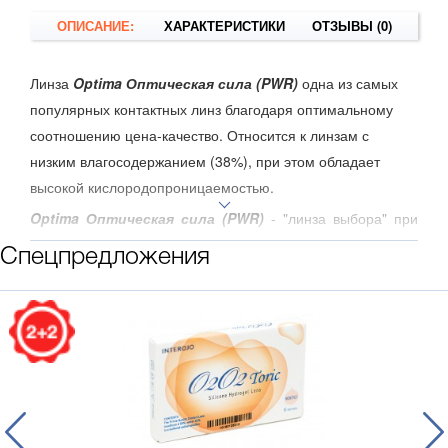
ОПИСАНИЕ:
ХАРАКТЕРИСТИКИ
ОТЗЫВЫ (0)
Линза
Optima Оптическая сила (PWR)
одна из самых
популярных контактных линз благодаря оптимальному
соотношению цена-качество. Относится к линзам с
низким влагосодержанием (38%), при этом обладает
высокой кислородопроницаемостью.
Optima Оптическая сила (PWR)
- "линза выбора" при
сниженной слезопродукции.
Cпецпредложения
Предназначены для дневного или гибкого ношения.
Для линз
Optima Оптическая сила (PWR)
.
рекомендуется использовать многофункциональный
раствор
ReNu Multi Plus
Режим замены, раз в 3 месяца.