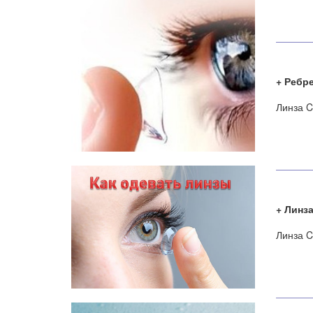
Ребре
Линза C
Линза 
Линза C