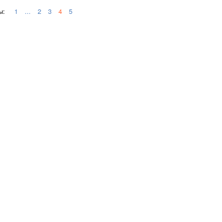
ы:
1
...
2
3
4
5