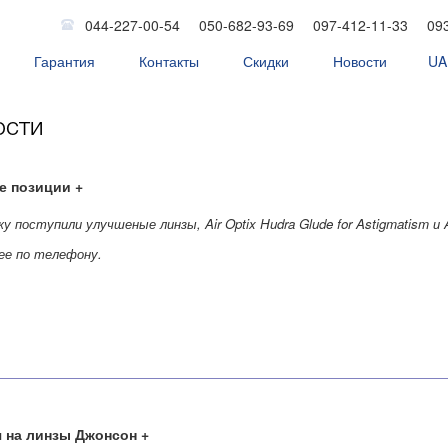
044-227-00-54
050-682-93-69
097-412-11-33
09
Гарантия
Контакты
Скидки
Новости
UA
тных линзах
ости
е позиции
у поступили улучшеные линзы, Air Optix Hudra Glude for Astigmatism и 
ее по телефону.
 на линзы Джонсон