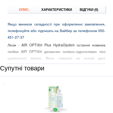
ОПИС:
ХАРАКТЕРИСТИКИ
ВІДГУКИ (0)
Якщо виникли складності при оформленні замовлення,
телефонуйте або підпишіть на Вайбер за телефоном 050-
451-27-37
Лінзи - AIR OPTIX® Plus HydraGlyde® остання новинка
лінійки AIR OPTIX® дихаючих силікон-гідрогелевих лінз
щомісячної заміни. Вони створені на основі двох
запатентованих інноваційних технологій SmartShield™ та
Супутні товари
HydraGlyde®.
Комбінація двох технологій SmartShield™ та HydraGlyde®,
.
забезпечує чудову стійкість лінз до відкладень та тривале
зволоження для постійного комфорту з 1-го. по 30 день.
Зволожуюча матриця HydraGlyde® – це запатентована
компанією Алкон технологія, яка вже входить до складу