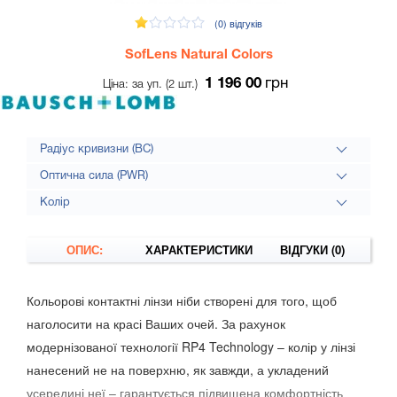
(0)
відгуків
SofLens Natural Colors
1 196 00
грн
Ціна: за уп. (2 шт.)
Радіус кривизни (BC)
Оптична сила (PWR)
Колір
ОПИС:
ХАРАКТЕРИСТИКИ
ВІДГУКИ (0)
Кольорові контактні лінзи ніби створені для того, щоб
наголосити на красі Ваших очей. За рахунок
модернізованої технології RP4 Technology – колір у лінзі
нанесений не на поверхню, як завжди, а укладений
усередині неї – гарантується підвищена комфортність