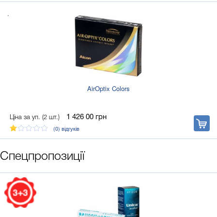
.
AirOptix Colors
1 426 00
грн
Ціна за уп. (2 шт.)
В
корзину
(0)
відгуків
Спецпропозиції
.