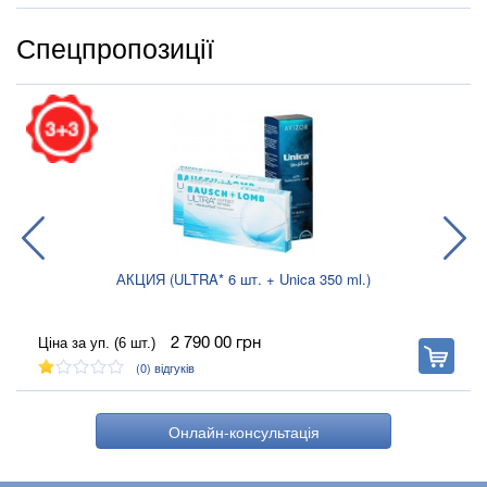
смазывающее и смягчающее действие. Способствует
восстановлению, стабильности и воспроизведению оптических
Спецпропозиції
характеристик слезной пленки.
.
АКЦИЯ (ULTRA* 6 шт. + Unica 350 ml.)
Ціна за уп. (6 шт.)
2 790 00
грн
В
корзину
(0)
відгуків
Онлайн-консультація