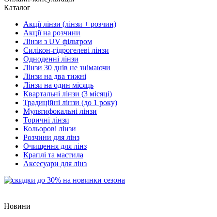
Каталог
Акції лінзи (лінзи + розчин)
Акції на розчини
Лінзи з UV фільтром
Силікон-гідрогелеві лінзи
Одноденні лінзи
Лінзи 30 днів не знімаючи
Лінзи на два тижні
Лінзи на один місяць
Квартальні лінзи (3 місяці)
Традиційні лінзи (до 1 року)
Мультифокальні лінзи
Торичні лінзи
Кольорові лінзи
Розчини для лінз
Очищення для лінз
Краплі та мастила
Аксесуари для лінз
Новини