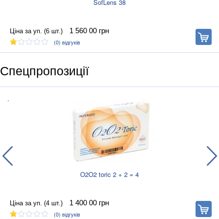
SofLens 38
1 560 00
грн
Ціна за уп. (6 шт.)
В
корзину
(0)
відгуків
Спецпропозиції
.
O2O2 toric 2 + 2 = 4
1 400 00
грн
Ціна за уп. (4 шт.)
В
корзину
(0)
відгуків