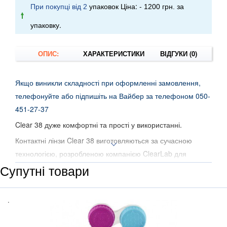
При покупці від
упаковок Ціна: -
за
2
1200 грн.
упаковку.
ОПИС:
ХАРАКТЕРИСТИКИ
ВІДГУКИ (0)
Якщо виникли складності при оформленні замовлення,
телефонуйте або підпишіть на Вайбер за телефоном 050-
451-27-37
Clear 38 дуже комфортні та прості у використанні.
Контактні лінзи Clear 38 виготовляються за сучасною
технологією, розробленою компанією ClearLab для
виготовлення високоякісних лінз із тонкими краями.
Супутні товари
Матеріал, з якого роблять Clear 38, є надзвичайно чистим,
а процес полімеризації гарантує, що вони залишаться
.
прозорими протягом усього періоду носіння.
Краї лінзи Clear 38 спроектовані так, щоб доставляти