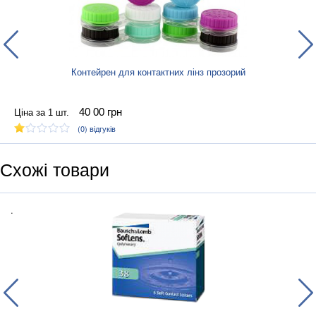
максимальний комфорт користувачам протягом усього
дня. Лінзи Clear 38 з високими діоптріями досить тонкі, що
збільшує надходження кисню до рогівки.
Розрахована на тримісячний термін носіння за денного
Контейрен для контактних лінз прозорий
режиму. Та не розрахована на носіння, більше 12 годин
безперервно.
40 00
грн
Ціна за 1 шт.
(0)
відгуків
Режим заміни 3 місяці.
Схожі товари
.