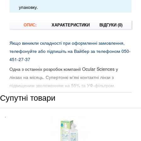
упаковку.
ОПИС:
ХАРАКТЕРИСТИКИ
ВІДГУКИ (0)
Якщо виникли складності при оформленні замовлення,
телефонуйте або підпишіть на Вайбер за телефоном 050-
451-27-37
Одна з останніх розробок компанії Ocular Sciences у
лінзах на місяць. Супертонкі м'які контактні лінзи з
підвищеним зволоженням на 55% та УФ-фільтром.
Унікальна розробка з нейтралізації аберацій дозволяє
Супутні товари
досягти небаченої гостроти зору найвищої якості.
Комфорту також сприяє тонкий край лінзи, що вже став
.
візитівкою компанії.
При яскравому сонці Ваші очі не будуть відчувати
дискомфорт від сліпучого проміння так, як це буває у