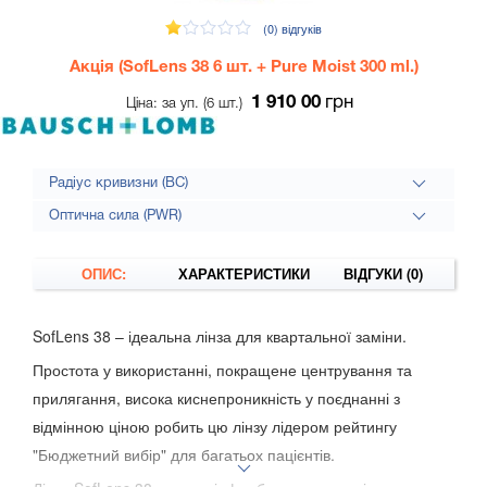
(0)
відгуків
Акція (SofLens 38 6 шт. + Pure Moist 300 ml.)
1 910 00
грн
Ціна: за уп. (6 шт.)
Радіус кривизни (BC)
Оптична сила (PWR)
ОПИС:
ХАРАКТЕРИСТИКИ
ВІДГУКИ (0)
SofLens 38 – ідеальна лінза для квартальної заміни.
Простота у використанні, покращене центрування та
прилягання, висока киснепроникність у поєднанні з
відмінною ціною робить цю лінзу лідером рейтингу
"Бюджетний вибір" для багатьох пацієнтів.