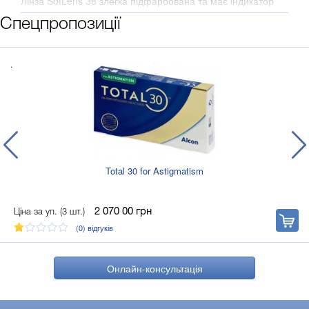
Лінза SofLens 38 злегка підфарбована та має індикатор
інверсії, що полегшує маніпуляції з нею.
Спецпропозиції
Режим заміни, раз на 3 місяці.
.
Total 30 for Astigmatism
2 070 00
грн
Ціна за уп. (3 шт.)
В
корзину
(0)
відгуків
Онлайн-консультація