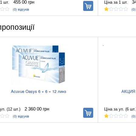
455 00
грн
3
1 шт.
Ціна за 1 шт.
В
корзину
(0)
відгуків
(0
ропозиції
.
Acuvue Oasys 6 + 6 = 12 линз
АКЦИЯ (
2 360 00
грн
уп. (12 шт.)
Ціна за уп. (6 шт.
В
корзину
(0)
відгуків
(0