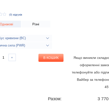
(0)
відгуків
Однакові
Різні
іус кривизни (BC)
ична сила (PWR)
Якщо виникли складно
оформленні замо
телефонуйте або підпи
Вайбер за телефон
45
Разом:
3 770