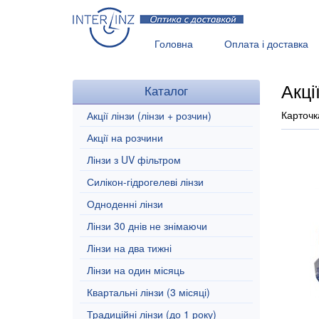
Головна
Оплата і доставка
Рекомендації
Все про контакт
Акці
Каталог
Карточк
Акції лінзи (лінзи + розчин)
Акції на розчини
Лінзи з UV фільтром
Силікон-гідрогелеві лінзи
Одноденні лінзи
Лінзи 30 днів не знімаючи
Лінзи на два тижні
Лінзи на один місяць
Квартальні лінзи (3 місяці)
Традиційні лінзи (до 1 року)