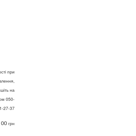
сті при
влення,
шіть на
ом 050-
1-27-37
 00
грн