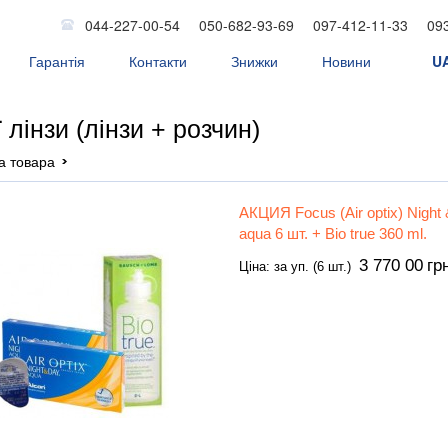
044-227-00-54
050-682-93-69
097-412-11-33
09
Гарантія
Контакти
Знижки
Новини
U
ні лінзи
ї лінзи (лінзи + розчин)
а товара
АКЦИЯ Focus (Air optix) Night
aqua 6 шт. + Bio true 360 ml.
3 770 00
гр
Ціна: за уп. (6 шт.)