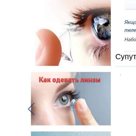
Якщо
теле
Набор
Супут
.