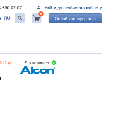
3-690-07-07
Увійти до особистого кабінету
0
A
RU
Онлайн-консультація
Є в наявності
 & Day
н