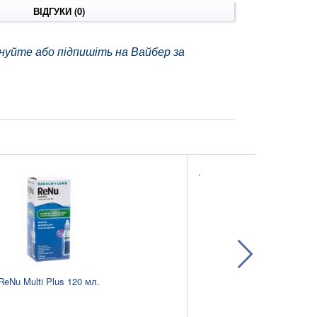
ВІДГУКИ (0)
нуйте або підпишіть на Вайбер за
.
ReNu Multi Plus 120 мл.
Aqua S