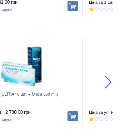
41 00
грн
393 00
грн
Ціна за 1 шт.
В
корзину
)
відгуків
(0)
відгуків
.
ULTRA* 6 шт. + Unica 350 ml.)
O2O2 tor
2 790 00
грн
1 400
)
Ціна за уп. (4 шт.)
В
корзину
)
відгуків
(0)
відгуків