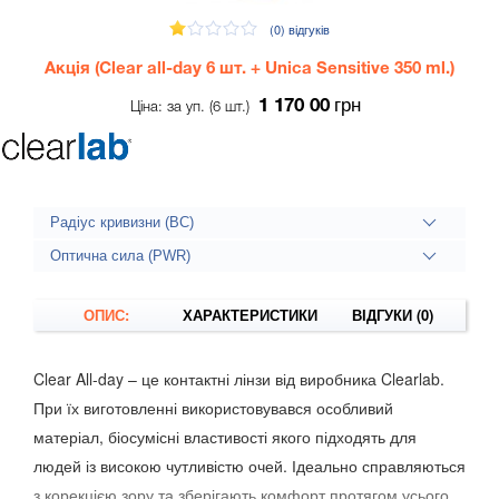
(0)
відгуків
Акція (Clear all-day 6 шт. + Unica Sensitive 350 ml.)
грн
1 170 00
Ціна: за уп. (6 шт.)
Радіус кривизни (BC)
Оптична сила (PWR)
ОПИС:
ХАРАКТЕРИСТИКИ
ВІДГУКИ (0)
Clear All-day – це контактні лінзи від виробника Clearlab.
При їх виготовленні використовувався особливий
матеріал, біосумісні властивості якого підходять для
людей із високою чутливістю очей. Ідеально справляються
з корекцією зору та зберігають комфорт протягом усього